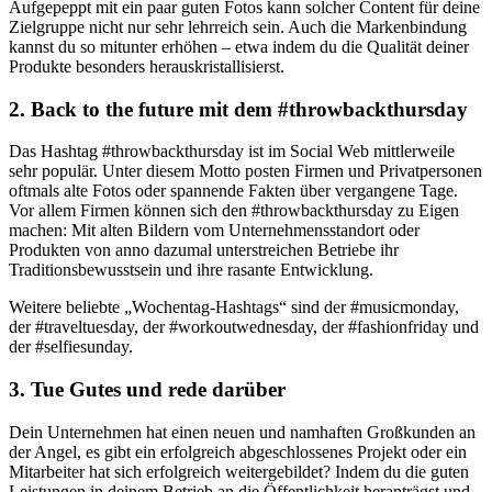
Aufgepeppt mit ein paar guten Fotos kann solcher Content für deine
Zielgruppe nicht nur sehr lehrreich sein. Auch die Markenbindung
kannst du so mitunter erhöhen – etwa indem du die Qualität deiner
Produkte besonders herauskristallisierst.
2. Back to the future mit dem #throwbackthursday
Das Hashtag #throwbackthursday ist im Social Web mittlerweile
sehr populär. Unter diesem Motto posten Firmen und Privatpersonen
oftmals alte Fotos oder spannende Fakten über vergangene Tage.
Vor allem Firmen können sich den #throwbackthursday zu Eigen
machen: Mit alten Bildern vom Unternehmensstandort oder
Produkten von anno dazumal unterstreichen Betriebe ihr
Traditionsbewusstsein und ihre rasante Entwicklung.
Weitere beliebte „Wochentag-Hashtags“ sind der #musicmonday,
der #traveltuesday, der #workoutwednesday, der #fashionfriday und
der #selfiesunday.
3. Tue Gutes und rede darüber
Dein Unternehmen hat einen neuen und namhaften Großkunden an
der Angel, es gibt ein erfolgreich abgeschlossenes Projekt oder ein
Mitarbeiter hat sich erfolgreich weitergebildet? Indem du die guten
Leistungen in deinem Betrieb an die Öffentlichkeit heranträgst und