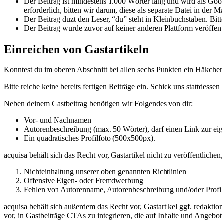
Der Beitrag ist mindestens 1.000 Wörter lang und wird als Goo
erforderlich, bitten wir darum, diese als separate Datei in der Ma
Der Beitrag duzt den Leser, “du” steht in Kleinbuchstaben. Bi
Der Beitrag wurde zuvor auf keiner anderen Plattform veröffentl
Einreichen von Gastartikeln
Konntest du im oberen Abschnitt bei allen sechs Punkten ein Häkchen 
Bitte reiche keine bereits fertigen Beiträge ein. Schick uns stattdesse
Neben deinem Gastbeitrag benötigen wir Folgendes von dir:
Vor- und Nachnamen
Autorenbeschreibung (max. 50 Wörter), darf einen Link zur ei
Ein quadratisches Profilfoto (500x500px).
acquisa behält sich das Recht vor, Gastartikel nicht zu veröffentlich
Nichteinhaltung unserer oben genannten Richtlinien
Offensive Eigen- oder Fremdwerbung
Fehlen von Autorenname, Autorenbeschreibung und/oder Profil
acquisa behält sich außerdem das Recht vor, Gastartikel ggf. redaktion
vor, in Gastbeiträge CTAs zu integrieren, die auf Inhalte und Angebo