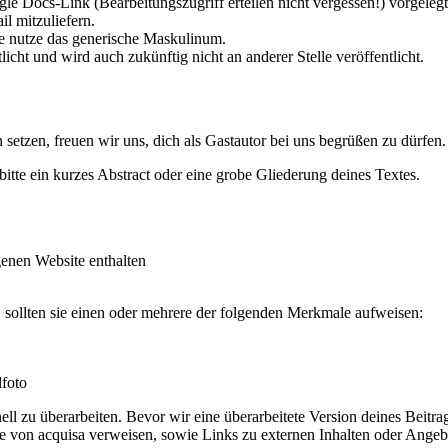
gle Docs-Link (Bearbeitungszugriff erteilen nicht vergessen!) vorgeleg
il mitzuliefern.
tte nutze das generische Maskulinum.
icht und wird auch zukünftig nicht an anderer Stelle veröffentlicht.
setzen, freuen wir uns, dich als Gastautor bei uns begrüßen zu dürfen.
n bitte ein kurzes Abstract oder eine grobe Gliederung deines Textes.
genen Website enthalten
en, sollten sie einen oder mehrere der folgenden Merkmale aufweisen:
foto
ell zu überarbeiten. Bevor wir eine überarbeitete Version deines Beitra
te von acquisa verweisen, sowie Links zu externen Inhalten oder Angeb