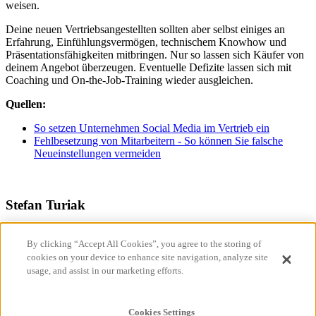
weisen.
Deine neuen Vertriebsangestellten sollten aber selbst einiges an
Erfahrung, Einfühlungsvermögen, technischem Knowhow und
Präsentationsfähigkeiten mitbringen. Nur so lassen sich Käufer von
deinem Angebot überzeugen. Eventuelle Defizite lassen sich mit
Coaching und On-the-Job-Training wieder ausgleichen.
Quellen:
So setzen Unternehmen Social Media im Vertrieb ein
Fehlbesetzung von Mitarbeitern - So können Sie falsche
Neueinstellungen vermeiden
Stefan Turiak
Stefan arbeitet seit mehreren Jahren selbstständig als Texter und
By clicking “Accept All Cookies”, you agree to the storing of
Journalist in unterschiedlichen Bereichen für mehrere Agenturen
und Redaktionen. Zu seinen bevorzugten Themen gehören Online-
cookies on your device to enhance site navigation, analyze site
Marketing, digitale Trends, Internet of Things und Smart City-
usage, and assist in our marketing efforts.
Projekt.
Vertrieb
Cookies Settings