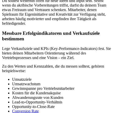
Du solltest weiterhin offen für neue Ideen und Input sein. Selbst
wenn du akribische Vorbereitungen triffst, darfst du deinem Team
etwas Freiraum und Vertrauen schenken. Mitarbeiter, denen
Spielraum für Eigeninitiative und Kreativität zur Verfügung steht,
arbeiten häufig motivierter und empfinden ihre Tätigkeit als
befriedigender.
Messbare Erfolgsindikatoren und Verkaufsziele
bestimmen
Lege Verkaufsziele und KPIs (Key-Performance-Indicators) fest. Sie
bieten deinen Mitarbeitern Orientierung während des
Vertriebsprozesses und eine Vision – ein Ziel.
Zu den Werten und Kennzahlen, die du messen solltest, gehören
beispielsweise:
Umsatzziele
Umsatzwachstum
Gewinnspanne pro Vertriebsmitarbeiter
Kosten für die Kundenakquise
Abwanderungsrate von Kunden
Lead-to-Opportunity-Verhältnis
Opportunity-to-Close-Rate
Conversion Rate